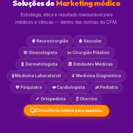
Soluções de
Marketing médico
Estratégia, ética e resultado mensurável para
médicos e clínicas — dentro das normas do CFM.
🧠 Neurocirurgião
🩸 Vascular
🌸 Ginecologista
✂️ Cirurgião Plástico
🧬 Dermatologista
🏛️ Entidades Médicas
🧪 Medicina Laboratorial
🔬 Medicina Diagnóstica
💬 Psiquiatra
❤️ Cardiologista
👶 Pediatra
🦴 Ortopedista
👂 Otorrino
Consultoria online para médicos